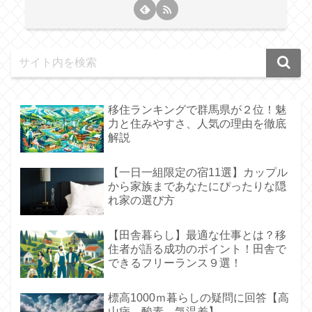
移住ランキングで群馬県が２位！魅
力と住みやすさ、人気の理由を徹底
解説
【一日一組限定の宿11選】カップル
から家族まであなたにぴったりな隠
れ家の選び方
【田舎暮らし】最適な仕事とは？移
住者が語る成功のポイント！田舎で
できるフリーランス９選！
標高1000ｍ暮らしの疑問に回答【高
山病、酸素、気温差】