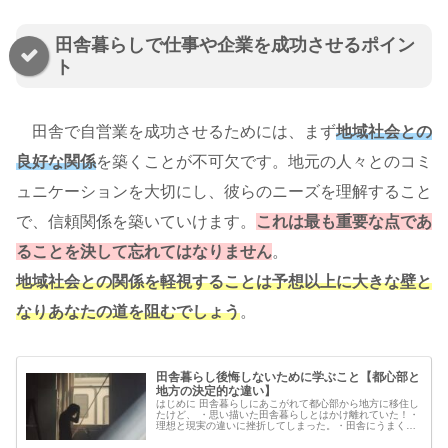
田舎暮らしで仕事や企業を成功させるポイン
ト
田舎で自営業を成功させるためには、まず
地域社会との
良好な関係
を築くことが不可欠です。地元の人々とのコミ
ュニケーションを大切にし、彼らのニーズを理解すること
で、信頼関係を築いていけます。
これは最も重要な点であ
ることを決して忘れてはなりません
。
地域社会との関係を軽視することは予想以上に大きな壁と
なりあなたの道を阻むでしょう
。
田舎暮らし後悔しないために学ぶこと【都心部と
地方の決定的な違い】
はじめに 田舎暮らしにあこがれて都心部から地方に移住し
たけど、 ・思い描いた田舎暮らしとはかけ離れていた！・
理想と現実の違いに挫折してしまった。・田舎にうまくな
じめなかった。 などの理由で田舎暮らしを断念される方も
存在します。 夢のある田舎...