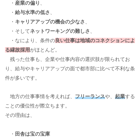
・
産業の偏り
、
・
給与水準の低さ
、
・
キャリアアップの機会の少なさ
、
・そして
ネットワーキングの難しさ
、
・なにより、条件の
良い仕事は地域のコネクションによ
る縁故採用
がほとんど。
残った仕事も、企業や仕事内容の選択肢が限られてお
り、給与やキャリアアップの面で都市部に比べて不利な条
件が多いです。
地方の仕事事情を考えれば、
フリーランス
や、
起業
する
ことの優位性が際立ちます。
その理由は、
・
田舎は宝の宝庫