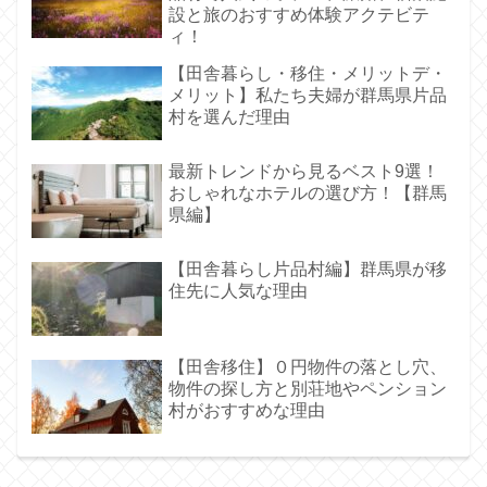
設と旅のおすすめ体験アクテビテ
ィ！
【田舎暮らし・移住・メリットデ・
メリット】私たち夫婦が群馬県片品
村を選んだ理由
最新トレンドから見るベスト9選！
おしゃれなホテルの選び方！【群馬
県編】
【田舎暮らし片品村編】群馬県が移
住先に人気な理由
【田舎移住】０円物件の落とし穴、
物件の探し方と別荘地やペンション
村がおすすめな理由