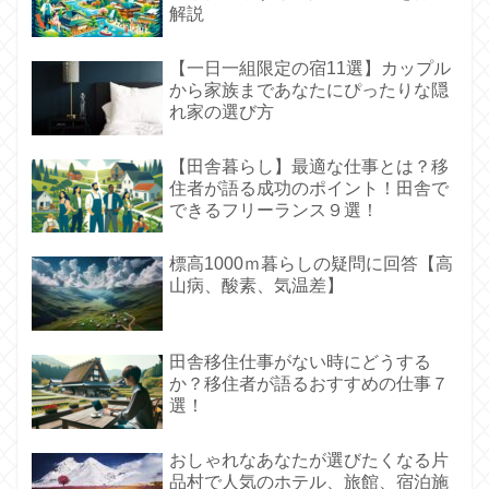
解説
【一日一組限定の宿11選】カップル
から家族まであなたにぴったりな隠
れ家の選び方
【田舎暮らし】最適な仕事とは？移
住者が語る成功のポイント！田舎で
できるフリーランス９選！
標高1000ｍ暮らしの疑問に回答【高
山病、酸素、気温差】
田舎移住仕事がない時にどうする
か？移住者が語るおすすめの仕事７
選！
おしゃれなあなたが選びたくなる片
品村で人気のホテル、旅館、宿泊施